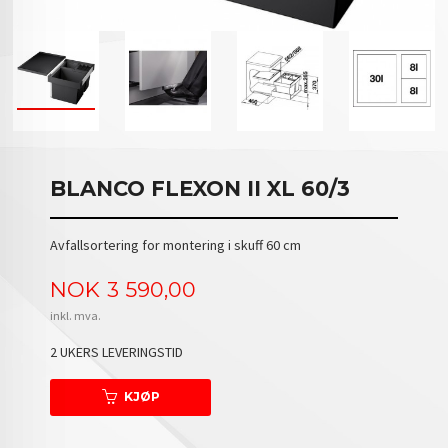
BLANCO FLEXON II XL 60/3
Avfallsortering for montering i skuff 60 cm
Pris
NOK
3 590,00
inkl. mva.
2 UKERS LEVERINGSTID
KJØP