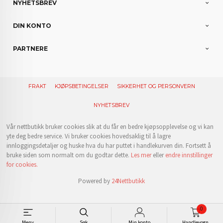
NYHETSBREV
DIN KONTO
PARTNERE
FRAKT
KJØPSBETINGELSER
SIKKERHET OG PERSONVERN
NYHETSBREV
Vår nettbutikk bruker cookies slik at du får en bedre kjøpsopplevelse og vi kan
yte deg bedre service. Vi bruker cookies hovedsaklig til å lagre
innloggingsdetaljer og huske hva du har puttet i handlekurven din. Fortsett å
bruke siden som normalt om du godtar dette.
Les mer
eller
endre innstillinger
for cookies.
Powered by
24Nettbutikk
0
Meny
Søk
Min konto
Handlevogn