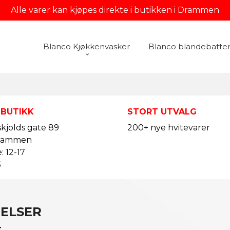
Alle varer kan kjøpes direkte i butikken i Drammen
Blanco Kjøkkenvasker
Blanco blandebatter
 BUTIKK
STORT UTVALG
kjolds gate 89
200+ nye hvitevarer
rammen
: 12-17
5
GELSER