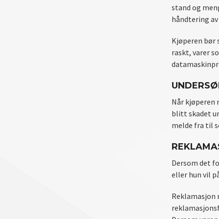
stand og meng
håndtering av 
Kjøperen bør s
raskt, varer s
datamaskinpro
UNDERSØ
Når kjøperen m
blitt skadet u
melde fra til 
REKLAMAS
Dersom det fo
eller hun vil
Reklamasjon må
reklamasjonsfr