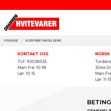
Gå
Lukk
til
innholdet
PRODUKTER
FORSIDE
KJØPSBETINGELSENE
KONTAKT OSS
NORSK
TLF: 93038335
Tordens
Man-Fre: 10-18
3044 D
Lør: 10-15
Man-Fre
Lør: 11-1
BETIN