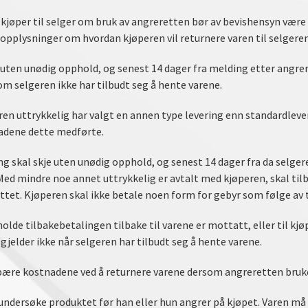
kjøper til selger om bruk av angreretten bør av bevishensyn være s
opplysninger om hvordan kjøperen vil returnere varen til selgeren
uten unødig opphold, og senest 14 dager fra melding etter angrere
m selgeren ikke har tilbudt seg å hente varene.
n uttrykkelig har valgt en annen type levering enn standardlever
adene dette medførte.
ng skal skje uten unødig opphold, og senest 14 dager fra da selg
Med mindre noe annet uttrykkelig er avtalt med kjøperen, skal t
ttet. Kjøperen skal ikke betale noen form for gebyr som følge av 
olde tilbakebetalingen tilbake til varene er mottatt, eller til k
 gjelder ikke når selgeren har tilbudt seg å hente varene.
ære kostnadene ved å returnere varene dersom angreretten bruk
undersøke produktet før han eller hun angrer på kjøpet. Varen må 