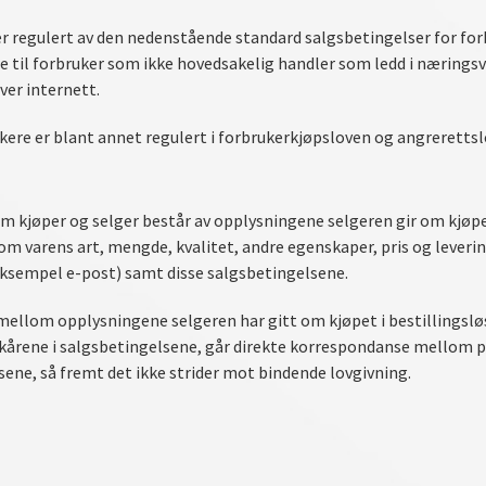
T
er regulert av den nedenstående standard salgsbetingelser for for
are til forbruker som ikke hovedsakelig handler som ledd i nærin
over internett.
ukere er blant annet regulert i forbrukerkjøpsloven og angrerettsl
m kjøper og selger består av opplysningene selgeren gir om kjøpe
om varens art, mengde, kvalitet, andre egenskaper, pris og lever
eksempel e-post) samt disse salgsbetingelsene.
mellom opplysningene selgeren har gitt om kjøpet i bestillingsl
lkårene i salgsbetingelsene, går direkte korrespondanse mellom p
ene, så fremt det ikke strider mot bindende lovgivning.