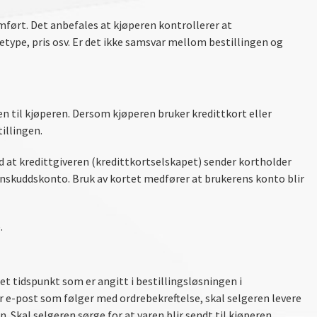
ført. Det anbefales at kjøperen kontrollerer at
type, pris osv. Er det ikke samsvar mellom bestillingen og
ren til kjøperen. Dersom kjøperen bruker kredittkort eller
illingen.
ed at kredittgiveren (kredittkortselskapet) sender kortholder
innskuddskonto. Bruk av kortet medfører at brukerens konto blir
.
det tidspunkt som er angitt i bestillingsløsningen i
r e-post som følger med ordrebekreftelse, skal selgeren levere
n. Skal selgeren sørge for at varen blir sendt til kjøperen,