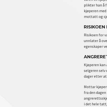
plikter han å 
kjøperen med 
mottatt og sje
RISIKOEN
Risikoen for v
unnlater å ove
egenskaper ved
ANGRERE
Kjøperen kan 
selgeren selv
dager etter a
Mottar kjøper
fra den dagen
angrerettsskj
i det hele tatt,