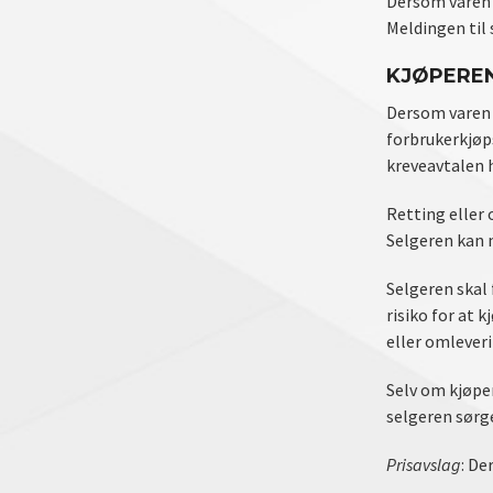
Dersom varen e
Meldingen til 
KJØPEREN
Dersom varen h
forbrukerkjøp
kreveavtalen h
Retting eller
Selgeren kan 
Selgeren skal 
risiko for at 
eller omlever
Selv om kjøpe
selgeren sørge
Prisavslag
: De