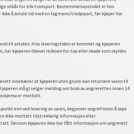
ige vilkår for slik transport. Bestemmelsesstedet er hos
ikke å avtale tid med en fagmann/tredjepart, før kjøper har
hold til avtalen. Hvis leveringstiden er kommet og kjøperen
n, har kjøperen likevel risikoen for tap eller skade som skyldes
rett innebærer at kjøperen uten grunn kan returnere varen til
. Kjøperen må gi selger melding om bruk av angreretten innen 14
tsskjema er mottatt.
unkt enn ved levering av varen, begynner angrefristen å løpe
n ikke mottatt tilstrekkelig informasjon eller
ottatt. Dersom kjøperen ikke har fått informasjon om angrerett