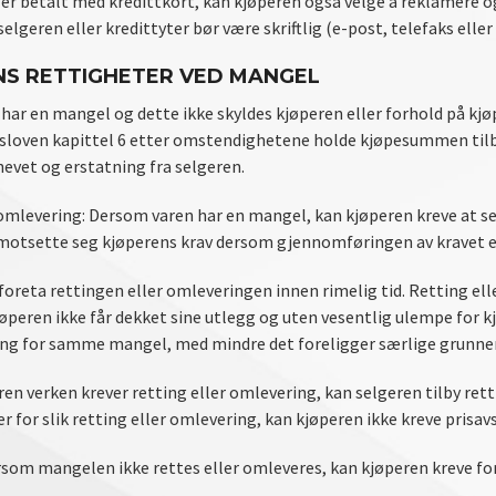
r betalt med kredittkort, kan kjøperen også velge å reklamere og 
selgeren eller kredittyter bør være skriftlig (e-post, telefaks eller 
S RETTIGHETER VED MANGEL
ar en mangel og dette ikke skyldes kjøperen eller forhold på kjøpe
sloven kapittel 6 etter omstendighetene holde kjøpesummen tilba
evet og erstatning fra selgeren.
 omlevering: Dersom varen har en mangel, kan kjøperen kreve at se
motsette seg kjøperens krav dersom gjennomføringen av kravet er 
foreta rettingen eller omleveringen innen rimelig tid. Retting ell
kjøperen ikke får dekket sine utlegg og uten vesentlig ulempe for 
ing for samme mangel, med mindre det foreligger særlige grunner s
ren verken krever retting eller omlevering, kan selgeren tilby re
r for slik retting eller omlevering, kan kjøperen ikke kreve prisavs
rsom mangelen ikke rettes eller omleveres, kan kjøperen kreve fo