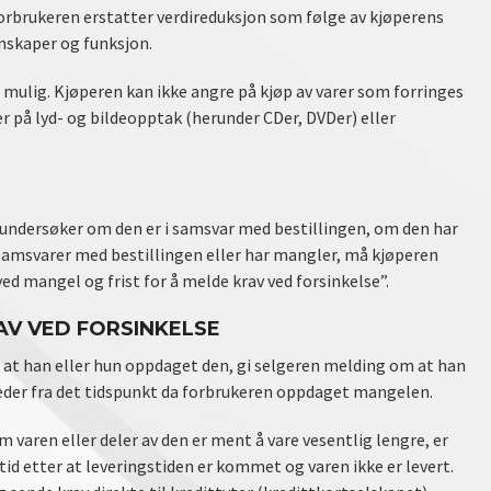
orbrukeren erstatter verdireduksjon som følge av kjøperens
enskaper og funksjon.
r mulig. Kjøperen kan ikke angre på kjøp av varer som forringes
ler på lyd- og bildeopptak (herunder CDer, DVDer) eller
g undersøker om den er i samsvar med bestillingen, om den har
 samsvarer med bestillingen eller har mangler, må kjøperen
d mangel og frist for å melde krav ved forsinkelse”.
AV VED FORSINKELSE
 at han eller hun oppdaget den, gi selgeren melding om at han
neder fra det tidspunkt da forbrukeren oppdaget mangelen.
 varen eller deler av den er ment å vare vesentlig lengre, er
tid etter at leveringstiden er kommet og varen ikke er levert.