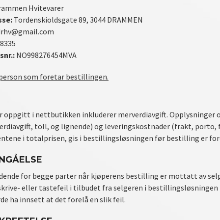
ammen Hvitevarer
sse:
Tordenskioldsgate 89, 3044 DRAMMEN
drhv@gmail.com
8335
snr.:
NO998276454MVA
person som foretar bestillingen.
 oppgitt i nettbutikken inkluderer merverdiavgift. Opplysninger o
erdiavgift, toll, og lignende) og leveringskostnader (frakt, porto,
tene i totalprisen, gis i bestillingsløsningen før bestilling er for
NNGÅELSE
dende for begge parter når kjøperens bestilling er mottatt av selge
ive- eller tastefeil i tilbudet fra selgeren i bestillingsløsningen
de ha innsett at det forelå en slik feil.