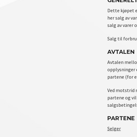
GENEREL
Dette kjøpet 
her salg av v
salg av varer 
Salg til forbr
AVTALEN
Avtalen mello
opplysninger 
partene (for 
Ved motstrid 
partene og vi
salgsbetingels
PARTENE
Selger