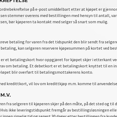
KREFTELSE
ordrebekreftelse på e-post umiddelbart etter at kjøpet er gjennom
lsen stemmer overens med bestillingen med hensyn til antall, vare
lsen, bør kjøperen ta kontakt med selger så snart som mulig.
reve betaling for varen fra det tidspunkt den blir sendt fra selge
 betaling, kan selgeren reservere kjøpesummen på kortet ved best
 er et betalingskort hvor oppgjøret for kjøpet skjer i etterkant v
av om betaling. Et debetkort er et betalingskort knyttet til en 
eløpet blir overført til betalingsmottakerens konto.
med kredittkort, vil lov om kredittkjøp m.m. komme til anvendelse
M.V.
ren fra selgeren til kjøperen skjer på den måte, på det sted og til 
Hvis ikke leveringstidspunkt fremgår av bestillingsløsningen elle
er innen rimelig tid og senest 30 dager etter bestillingen fra kunde