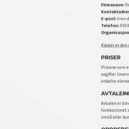
Firmanavn:
Dr
Kontaktadre
E-post:
tron.
Telefon:
9303
Organisasjon
Kjøper er den 
PRISER
Prisene som er
avgifter (merv
enkelte elemen
AVTALEI
Avtalen er bin
forekommet skr
innså eller bur