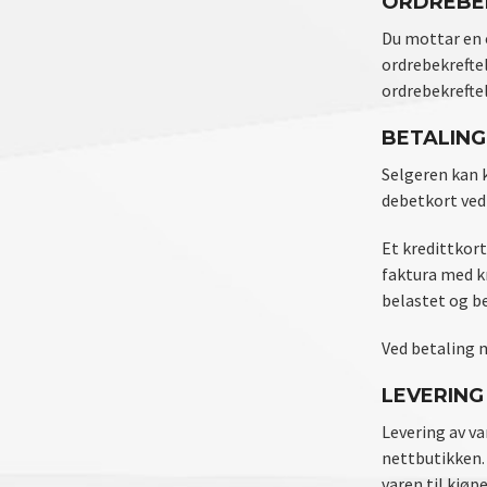
ORDREBE
Du mottar en 
ordrebekrefte
ordrebekrefte
BETALING
Selgeren kan k
debetkort ved
Et kredittkort
faktura med kr
belastet og b
Ved betaling 
LEVERING 
Levering av va
nettbutikken. 
varen til kjøp