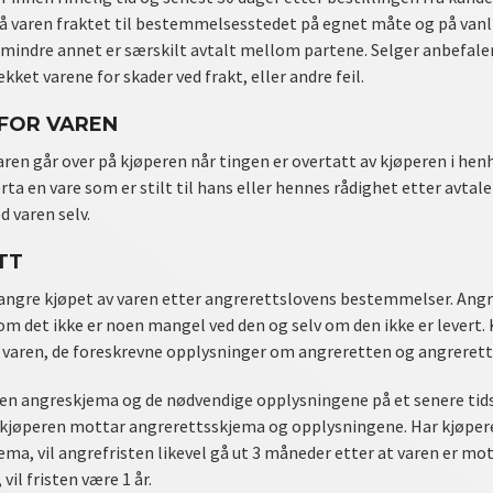
få varen fraktet til bestemmelsesstedet på egnet måte og på vanl
mindre annet er særskilt avtalt mellom partene. Selger anbefaler 
kket varene for skader ved frakt, eller andre feil.
 FOR VAREN
aren går over på kjøperen når tingen er overtatt av kjøperen i hen
rta en vare som er stilt til hans eller hennes rådighet etter avtale
 varen selv.
TT
angre kjøpet av varen etter angrerettslovens bestemmelser. Angre
 om det ikke er noen mangel ved den og selv om den ikke er levert
t varen, de foreskrevne opplysninger om angreretten og angreret
en angreskjema og de nødvendige opplysningene på et senere tidsp
 kjøperen mottar angrerettsskjema og opplysningene. Har kjøpere
ema, vil angrefristen likevel gå ut 3 måneder etter at varen er m
 vil fristen være 1 år.