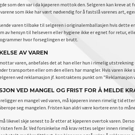
de som den var i da kjøperen mottok den. Selgeren kan kreve at f
varene som ikke har vært nødvendig for å fastslå varenes art, eg
ende varen tilbake til selgeren i originalemballasjen hvis dette e
om av hensyn til helsevern eller hygiene ikke er egnet for retur, el
grammer hvor forseglingen er brutt.
KELSE AV VAREN
ottar varen, anbefales det at han eller hun i rimelig utstreknin
nder transporten eller om den ellers har mangler. Hvis varen ikke
selgeren ved reklamasjon jf. kontraktens punkt om "Reklamasjon ve
JON VED MANGEL OG FRIST FOR Å MELDE KR
religger en mangel ved varen, må kjøperen innen rimelig tid etter
 påberope seg mangelen. Fristen kan aldri være kortere enn to må
 likevel skje senest to år etter at kjøperen overtok varen. Dersom
isten fem år. Ved forsinkelse må krav rettes selger innen rimelig 