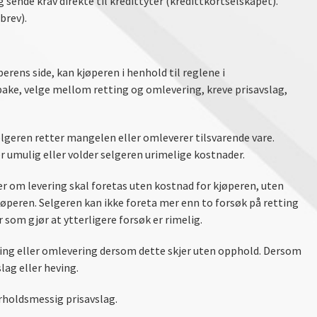
sende krav direkte til kredittyter (kredittkortselskapet).
brev).
rens side, kan kjøperen i henhold til reglene i
ke, velge mellom retting og omlevering, kreve prisavslag,
lgeren retter mangelen eller omleverer tilsvarende vare.
umulig eller volder selgeren urimelige kostnader.
er om levering skal foretas uten kostnad for kjøperen, uten
kjøperen. Selgeren kan ikke foreta mer enn to forsøk på retting
om gjør at ytterligere forsøk er rimelig.
tting eller omlevering dersom dette skjer uten opphold. Dersom
lag eller heving.
rholdsmessig prisavslag.