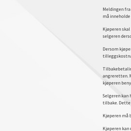
Meldingen fra 
må inneholde 
Kjøperen skal 
selgeren derso
Dersom kjøpere
tilleggskostn
Tilbakebetali
angreretten. 
kjøperen beny
Selgeren kan h
tilbake. Dette
Kjøperen må b
Kjøperen kan 