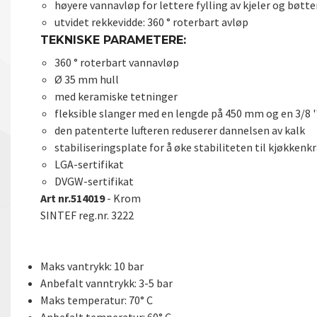
høyere vannavløp for lettere fylling av kjeler og bøtte
utvidet rekkevidde: 360 ° roterbart avløp
TEKNISKE PARAMETERE:
360 ° roterbart vannavløp
Ø 35 mm hull
med keramiske tetninger
fleksible slanger med en lengde på 450 mm og en 3/8 ''
den patenterte lufteren reduserer dannelsen av kalk
stabiliseringsplate for å øke stabiliteten til kjøkkenk
LGA-sertifikat
DVGW-sertifikat
Art nr.514019
- Krom
SINTEF reg.nr. 3222
Maks vantrykk: 10 bar
Anbefalt vanntrykk: 3-5 bar
Maks temperatur: 70° C