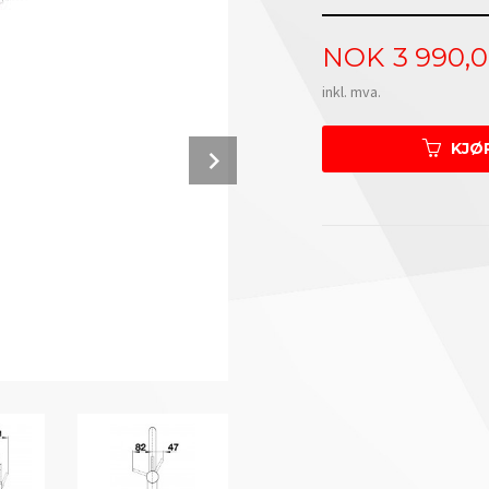
Pris
NOK
3 990,
inkl. mva.
Next
KJØ