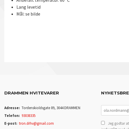
Anbefalt temperatur: 60° C
Lang levetid
Mål: se bilde
DRAMMEN HVITEVARER
NYHETSBR
Adresse:
Tordenskioldsgate 89, 3044 DRAMMEN
Telefon:
93038335
E-post:
tron.drhv@gmail.com
Jeg godtar at