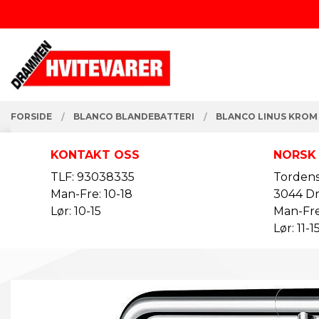
Gå
Lukk
til
innholdet
PRODUKTER
FORSIDE
BLANCO BLANDEBATTERI
BLANCO LINUS KROM
KONTAKT OSS
NORSK
TLF: 93038335
Tordens
Man-Fre: 10-18
3044 D
Lør: 10-15
Man-Fre
Lør: 11-1