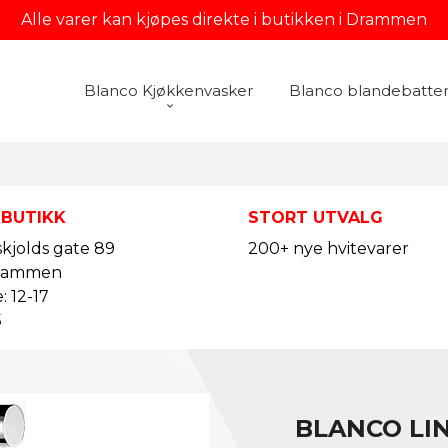
Alle varer kan kjøpes direkte i butikken i Drammen
Blanco Kjøkkenvasker
Blanco blandebatter
 BUTIKK
STORT UTVALG
kjolds gate 89
200+ nye hvitevarer
rammen
: 12-17
5
BLANCO LI