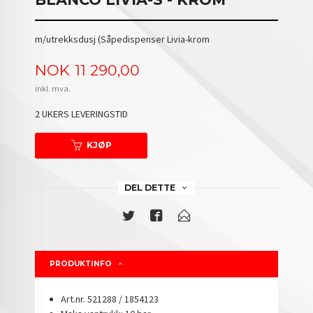
m/utrekksdusj (Såpedispenser Livia-krom
Pris
NOK
11 290,00
inkl. mva.
2 UKERS LEVERINGSTID
KJØP
DEL DETTE
PRODUKTINFO
Art.nr. 521288 / 1854123