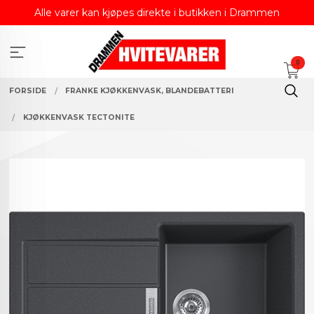
Gå
Alle varer kan kjøpes direkte i butikken i Drammen
til
innholdet
0
FORSIDE
FRANKE KJØKKENVASK, BLANDEBATTERI
KJØKKENVASK TECTONITE