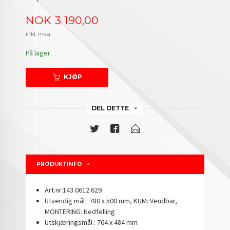
Pris
NOK
3 190,00
inkl. mva.
På lager
KJØP
DEL DETTE
PRODUKTINFO
Art.nr.143.0612.629
Utvendig mål : 780 x 500 mm, KUM: Vendbar,
MONTERING: Nedfelling
Utskjæringsmål : 764 x 484 mm