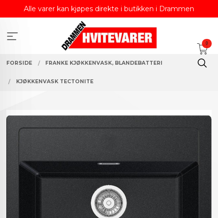
Gå
Alle varer kan kjøpes direkte i butikken i Drammen
til
innholdet
0
FORSIDE
FRANKE KJØKKENVASK, BLANDEBATTERI
KJØKKENVASK TECTONITE