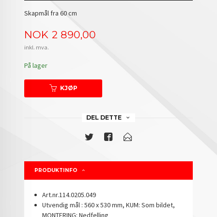
Skapmål fra 60 cm
Pris
NOK
2 890,00
inkl. mva.
På lager
KJØP
DEL DETTE
PRODUKTINFO
Art.nr.114.0205.049
Utvendig mål : 560 x 530 mm, KUM: Som bildet,
MONTERING: Nedfelling