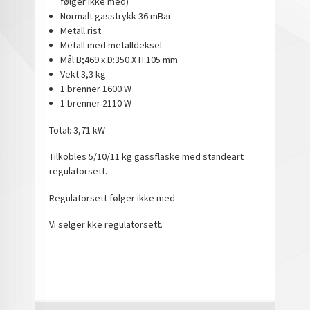
følger ikke med)
Normalt gasstrykk 36 mBar
Metall rist
Metall med metalldeksel
Mål:B;469 x D:350 X H:105 mm
Vekt 3,3 kg
1 brenner 1600 W
1 brenner 2110 W
Total: 3,71 kW
Tilkobles 5/10/11 kg gassflaske med standeart
regulatorsett.
Regulatorsett følger ikke med
Vi selger kke regulatorsett.