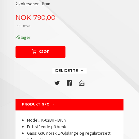
2 kokesoner - Brun
Pris
NOK
790,00
inkl. mva.
På lager
KJØP
DEL DETTE
PRODUKTINFO
Modell: K-02BR - Brun
Frittstående på benk
Gass: G30 norsk LPG(slange og regulatorsett