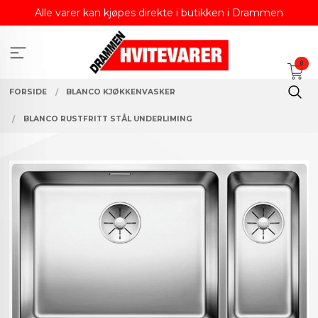
Gå
Alle varer kan kjøpes direkte i butikken i Drammen
til
innholdet
0
FORSIDE
BLANCO KJØKKENVASKER
BLANCO RUSTFRITT STÅL UNDERLIMING