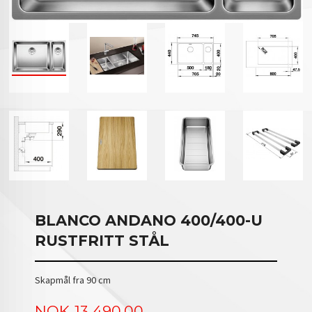
BLANCO ANDANO 400/400-U
RUSTFRITT STÅL
Skapmål fra 90 cm
Pris
NOK
13 490,00