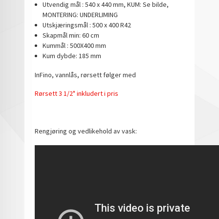
Utvendig mål : 540 x 440 mm, KUM: Se bilde,
MONTERING: UNDERLIMING
Utskjæringsmål : 500 x 400 R42
Skapmål min: 60 cm
Kummål : 500X400 mm
Kum dybde: 185 mm
InFino, vannlås, rørsett følger med
Rørsett 3 1/2" inkludert i pris
Rengjøring og vedlikehold av vask: