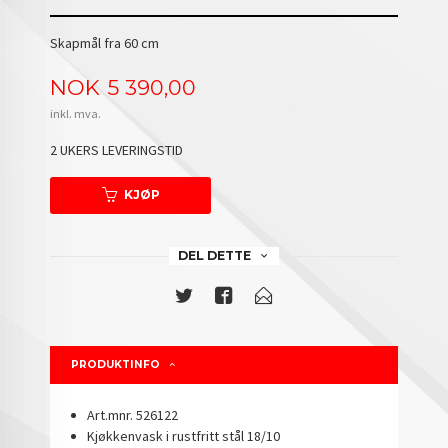
Skapmål fra 60 cm
Pris
NOK
5 390,00
inkl. mva.
2 UKERS LEVERINGSTID
KJØP
DEL DETTE
PRODUKTINFO
Art.mnr. 526122
Kjøkkenvask i rustfritt stål 18/10