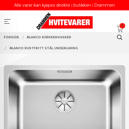
Gå
Alle varer kan kjøpes direkte i butikken i Drammen
til
innholdet
0
FORSIDE
BLANCO KJØKKENVASKER
BLANCO RUSTFRITT STÅL UNDERLIMING