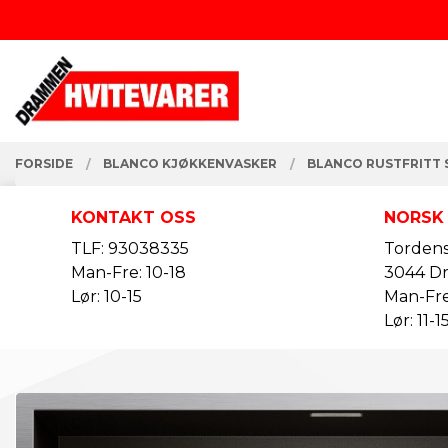
Gå
Lukk
til
innholdet
PRODUKTER
FORSIDE
BLANCO KJØKKENVASKER
BLANCO RUSTFRITT 
KONTAKT OSS
NORSK
TLF: 93038335
Tordens
Man-Fre: 10-18
3044 D
Lør: 10-15
Man-Fre
Lør: 11-1