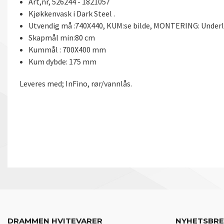
Art,nr, 526244 - 1821057
Kjøkkenvask i Dark Steel .
Utvendig må :740X440, KUM:se bilde, MONTERING: Under
Skapmål min:80 cm
Kummål : 700X400 mm
Kum dybde: 175 mm
Leveres med; InFino, rør/vannlås.
DRAMMEN HVITEVARER
NYHETSBR