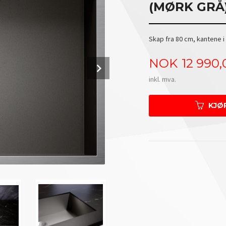
(MØRK GRÅ
Skap fra 80 cm, kantene i
Pris
NOK
12 990,
Next
inkl. mva.
KJØ