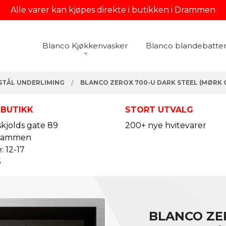
Alle varer kan kjøpes direkte i butikken i Drammen
Blanco Kjøkkenvasker
Blanco blandebatter
STÅL UNDERLIMING
BLANCO ZEROX 700-U DARK STEEL (MØRK 
 BUTIKK
STORT UTVALG
kjolds gate 89
200+ nye hvitevarer
rammen
: 12-17
5
BLANCO ZE