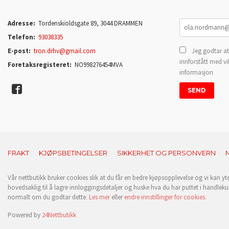
Adresse:
Tordenskioldsgate 89, 3044 DRAMMEN
Telefon:
93038335
E-post:
tron.drhv@gmail.com
Jeg godtar at
innforstått med vi
Foretaksregisteret:
NO998276454MVA
informasjon
FRAKT
KJØPSBETINGELSER
SIKKERHET OG PERSONVERN
Vår nettbutikk bruker cookies slik at du får en bedre kjøpsopplevelse og vi kan yt
hovedsaklig til å lagre innloggingsdetaljer og huske hva du har puttet i handleku
normalt om du godtar dette.
Les mer
eller
endre innstillinger for cookies.
Powered by
24Nettbutikk