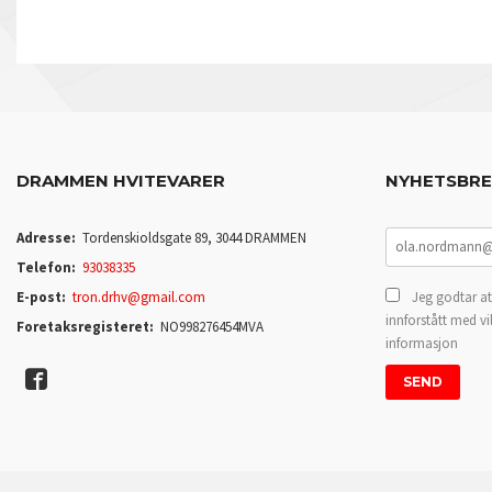
DRAMMEN HVITEVARER
NYHETSBR
Adresse:
Tordenskioldsgate 89, 3044 DRAMMEN
Telefon:
93038335
E-post:
tron.drhv@gmail.com
Jeg godtar at
innforstått med vi
Foretaksregisteret:
NO998276454MVA
informasjon