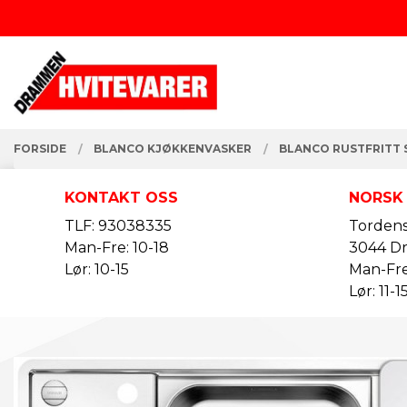
Gå
Lukk
til
innholdet
PRODUKTER
FORSIDE
BLANCO KJØKKENVASKER
BLANCO RUSTFRITT 
KONTAKT OSS
NORSK
TLF: 93038335
Tordens
Man-Fre: 10-18
3044 D
Lør: 10-15
Man-Fre
Lør: 11-1