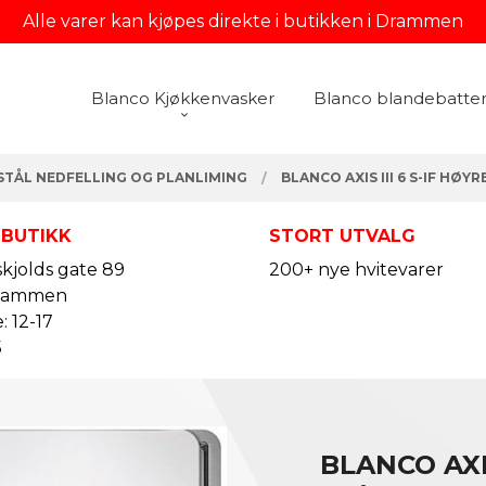
Alle varer kan kjøpes direkte i butikken i Drammen
Blanco Kjøkkenvasker
Blanco blandebatter
STÅL NEDFELLING OG PLANLIMING
BLANCO AXIS III 6 S-IF HØY
 BUTIKK
STORT UTVALG
kjolds gate 89
200+ nye hvitevarer
rammen
: 12-17
5
BLANCO AXIS