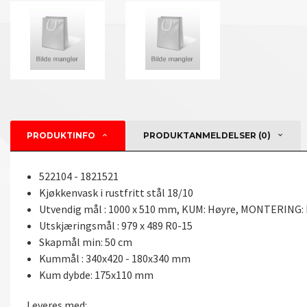
PRODUKTINFO
PRODUKTANMELDELSER (0)
522104 - 1821521
Kjøkkenvask i rustfritt stål 18/10
Utvendig mål : 1000 x 510 mm, KUM: Høyre, MONTERING: N
Utskjæringsmål : 979 x 489 R0-15
Skapmål min: 50 cm
Kummål : 340x420 - 180x340 mm
Kum dybde: 175x110 mm
Leveres med: