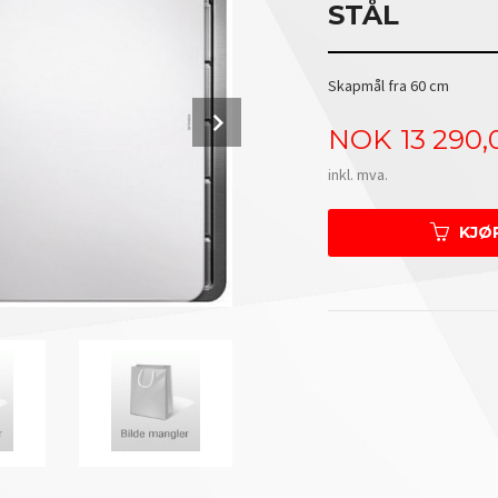
STÅL
Skapmål fra 60 cm
Next
Pris
NOK
13 290,
inkl. mva.
Utstyr på bilde; skjærefjel og 2 stk.skyllesk
KJØ