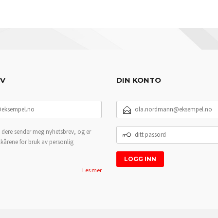
EV
DIN KONTO
E-
POSTADRESSE
DITT
 dere sender meg nyhetsbrev, og er
PASSORD
lkårene for bruk av personlig
Les mer