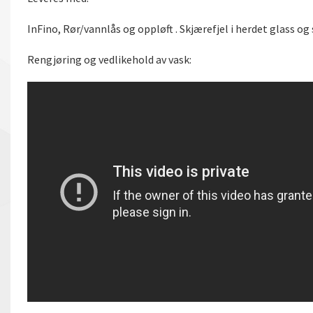
InFino, Rør/vannlås og oppløft . Skjærefjel i herdet glass og s
Rengjøring og vedlikehold av vask: