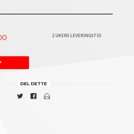
2 UKERS LEVERINGSTID
00
ål er inkl.i prisen
P
DEL DETTE