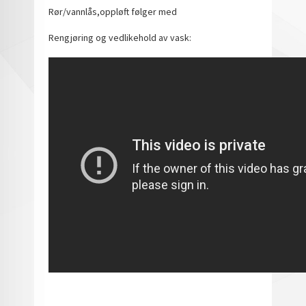
Rør/vannlås,oppløft følger med
Rengjøring og vedlikehold av vask: