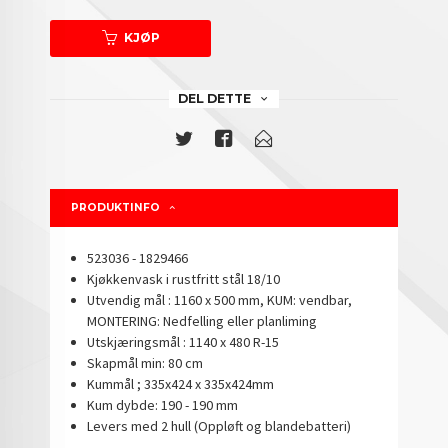
KJØP
DEL DETTE
PRODUKTINFO
523036 - 1829466
Kjøkkenvask i rustfritt stål 18/10
Utvendig mål : 1160 x 500 mm, KUM: vendbar,
MONTERING: Nedfelling eller planliming
Utskjæringsmål : 1140 x 480 R-15
Skapmål min: 80 cm
Kummål ; 335x424 x 335x424mm
Kum dybde: 190 - 190 mm
Levers med 2 hull (Oppløft og blandebatteri)