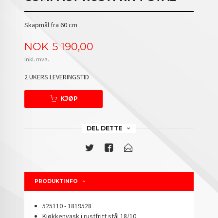
Skapmål fra 60 cm
Pris
NOK
5 190,00
inkl. mva.
2 UKERS LEVERINGSTID
KJØP
DEL DETTE
PRODUKTINFO
525110 - 1819528
Kjøkkenvask i rustfritt stål 18/10