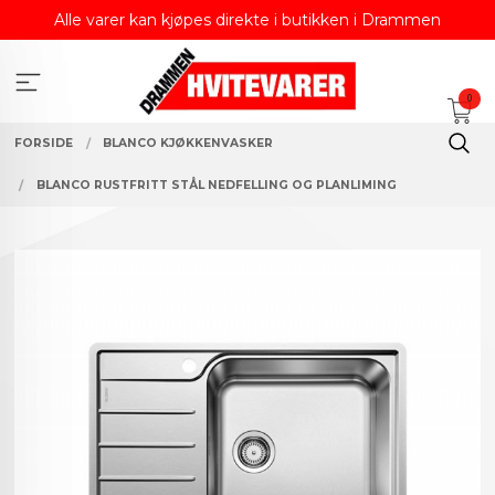
Gå
Alle varer kan kjøpes direkte i butikken i Drammen
til
innholdet
0
FORSIDE
BLANCO KJØKKENVASKER
BLANCO RUSTFRITT STÅL NEDFELLING OG PLANLIMING