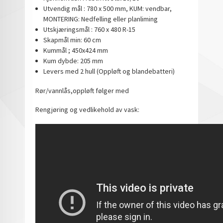
Utvendig mål : 780 x 500 mm, KUM: vendbar,
MONTERING: Nedfelling eller planliming
Utskjæringsmål : 760 x 480 R-15
Skapmål min: 60 cm
Kummål ; 450x424 mm
Kum dybde: 205 mm
Levers med 2 hull (Oppløft og blandebatteri)
Rør/vannlås,oppløft følger med
Rengjøring og vedlikehold av vask: