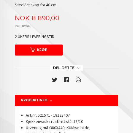
SteelArt skap fra 40 cm
Pris
NOK
8 890,00
inkl. mva.
2 UKERS LEVERINGSTID
KJØP
DEL DETTE
PRODUKTINFO
Art,nr, 521571 - 18128407
Kjøkkenvask i rustfritt stål 18/10
Utvendig må :380X440, KUM:se bilde,