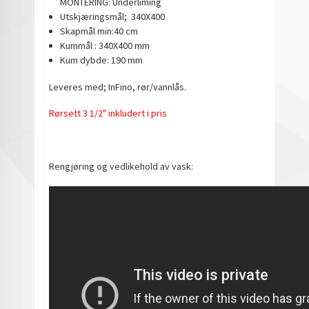
MONTERING: Underliming
Utskjæringsmål; 340X400
Skapmål min:40 cm
Kummål : 340X400 mm
Kum dybde: 190 mm
Leveres med; InFino, rør/vannlås.
Rørsett 3 1/2" inkludert i pris
Rengjøring og vedlikehold av vask: