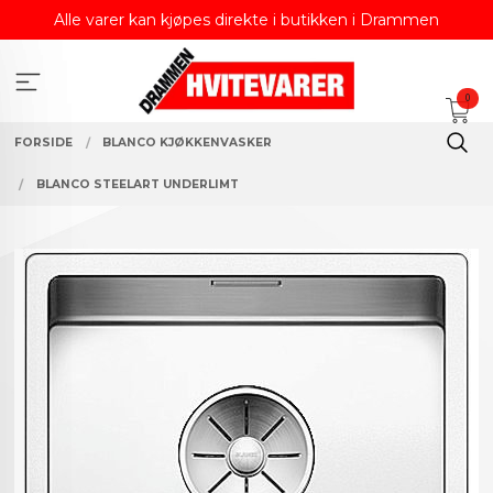
Gå
Alle varer kan kjøpes direkte i butikken i Drammen
til
innholdet
0
FORSIDE
BLANCO KJØKKENVASKER
BLANCO STEELART UNDERLIMT