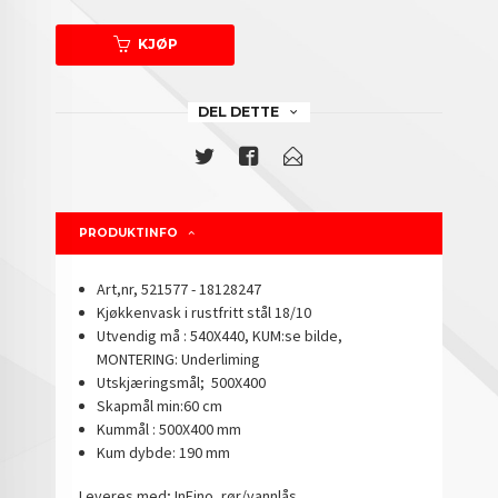
KJØP
DEL DETTE
PRODUKTINFO
Art,nr, 521577 - 18128247
Kjøkkenvask i rustfritt stål 18/10
Utvendig må : 540X440, KUM:se bilde,
MONTERING: Underliming
Utskjæringsmål; 500X400
Skapmål min:60 cm
Kummål : 500X400 mm
Kum dybde: 190 mm
Leveres med; InFino, rør/vannlås.