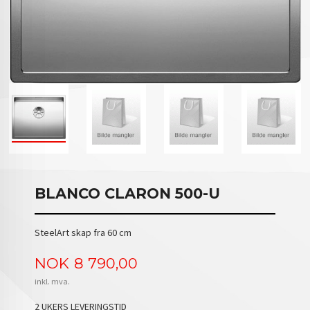
BLANCO CLARON 500-U
SteelArt skap fra 60 cm
Pris
NOK
8 790,00
inkl. mva.
2 UKERS LEVERINGSTID