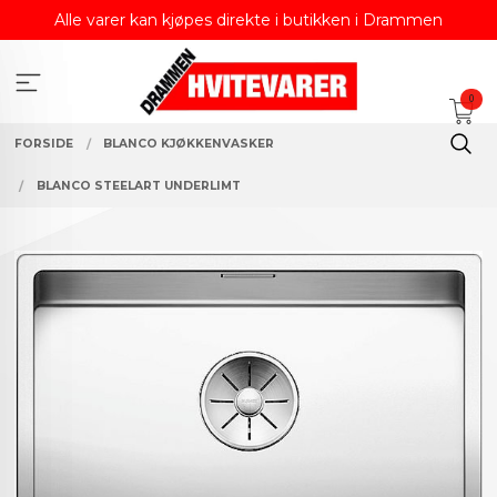
Gå
Alle varer kan kjøpes direkte i butikken i Drammen
til
innholdet
0
FORSIDE
BLANCO KJØKKENVASKER
BLANCO STEELART UNDERLIMT