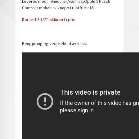
Leveres med; InFino, rør/vannlås,Oppløft Pusch
Control / mekanisk knapp i rustfritt stål.
Rørsett 3 1/2" inkludert i pris
Rengjøring og vedlikehold av vask: