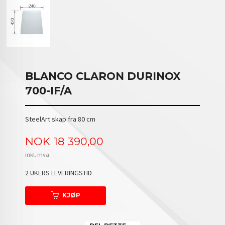
BLANCO CLARON DURINOX
700-IF/A
SteelArt skap fra 80 cm
Pris
NOK
18 390,00
inkl. mva.
2 UKERS LEVERINGSTID
KJØP