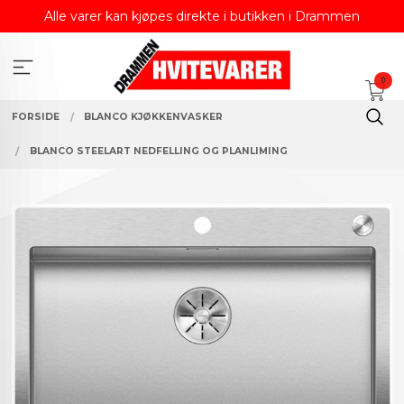
Gå
Alle varer kan kjøpes direkte i butikken i Drammen
til
innholdet
0
FORSIDE
BLANCO KJØKKENVASKER
BLANCO STEELART NEDFELLING OG PLANLIMING