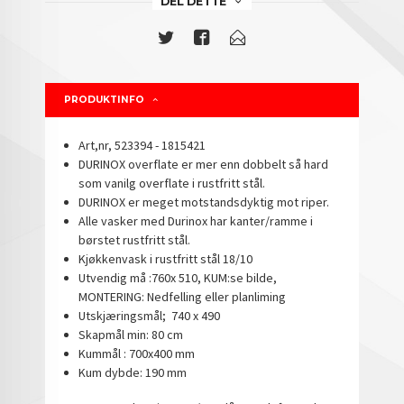
DEL DETTE
PRODUKTINFO
Art,nr, 523394 - 1815421
DURINOX overflate er mer enn dobbelt så hard
som vanilg overflate i rustfritt stål.
DURINOX er meget motstandsdyktig mot riper.
Alle vasker med Durinox har kanter/ramme i
børstet rustfritt stål.
Kjøkkenvask i rustfritt stål 18/10
Utvendig må :760x 510, KUM:se bilde,
MONTERING: Nedfelling eller planliming
Utskjæringsmål; 740 x 490
Skapmål min: 80 cm
Kummål : 700x400 mm
Kum dybde: 190 mm