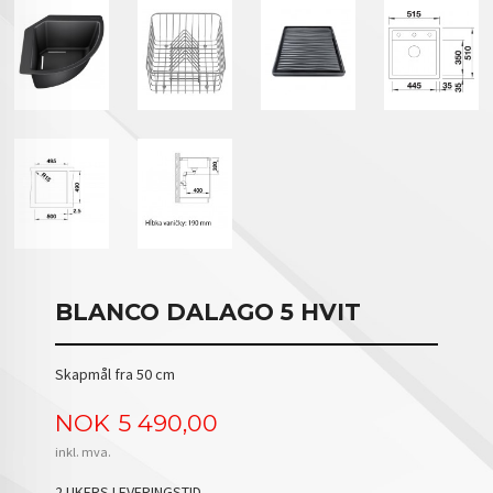
BLANCO DALAGO 5 HVIT
Skapmål fra 50 cm
Pris
NOK
5 490,00
inkl. mva.
2 UKERS LEVERINGSTID