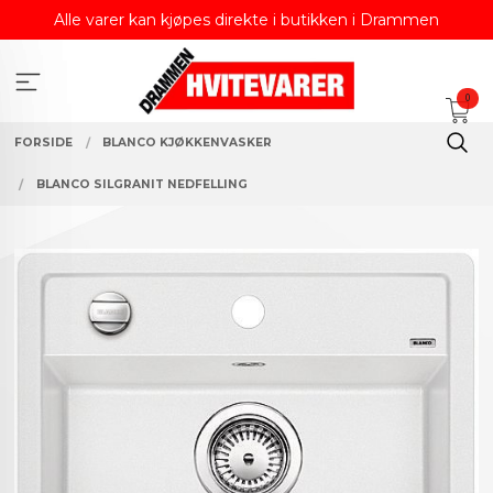
Gå
Alle varer kan kjøpes direkte i butikken i Drammen
til
innholdet
0
FORSIDE
BLANCO KJØKKENVASKER
BLANCO SILGRANIT NEDFELLING