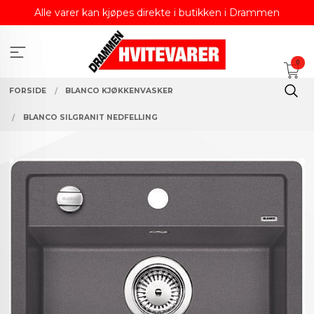
Gå
Alle varer kan kjøpes direkte i butikken i Drammen
til
innholdet
0
FORSIDE
BLANCO KJØKKENVASKER
BLANCO SILGRANIT NEDFELLING