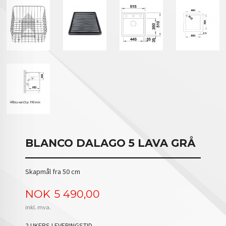
BLANCO DALAGO 5 LAVA GRÅ
Skapmål fra 50 cm
Pris
NOK
5 490,00
inkl. mva.
2 UKERS LEVERINGSTID