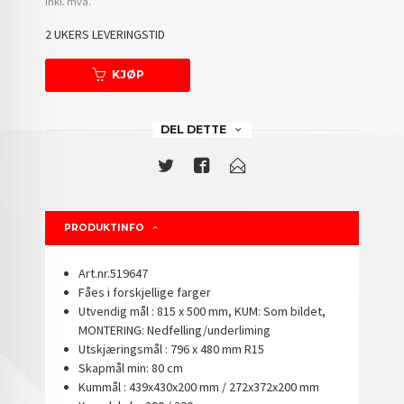
inkl. mva.
2 UKERS LEVERINGSTID
KJØP
DEL DETTE
PRODUKTINFO
Art.nr.519647
Fåes i forskjellige farger
Utvendig mål : 815 x 500 mm, KUM: Som bildet,
MONTERING: Nedfelling/underliming
Utskjæringsmål : 796 x 480 mm R15
Skapmål min: 80 cm
Kummål : 439x430x200 mm / 272x372x200 mm