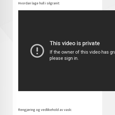
Hvordan lage hull i silgranit:
Rengjøring og vedlikehold av vask: