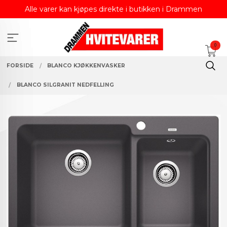
Gå
Alle varer kan kjøpes direkte i butikken i Drammen
til
innholdet
0
FORSIDE
BLANCO KJØKKENVASKER
BLANCO SILGRANIT NEDFELLING