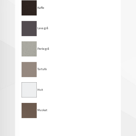
Kaffe
Lava grå
Perle grå
Tartufo
Hvit
Muskat