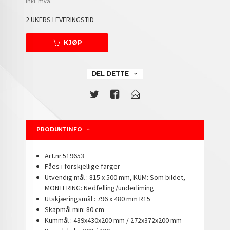
inkl. mva.
2 UKERS LEVERINGSTID
KJØP
DEL DETTE
PRODUKTINFO
Art.nr.519653
Fåes i forskjellige farger
Utvendig mål : 815 x 500 mm, KUM: Som bildet,
MONTERING: Nedfelling/underliming
Utskjæringsmål : 796 x 480 mm R15
Skapmål min: 80 cm
Kummål : 439x430x200 mm / 272x372x200 mm