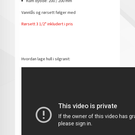
Kum dybde: 200 / 200 mm
Vannlås og rørsett følger med
Rørsett 3 1/2" inkludert i pris
Hvordan lage hull i silgranit: