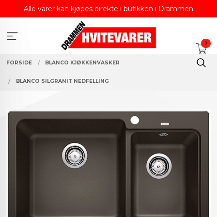
Gå
Alle varer kan kjøpes direkte i butikken i Drammen
til
innholdet
0
FORSIDE
BLANCO KJØKKENVASKER
BLANCO SILGRANIT NEDFELLING