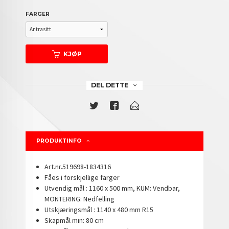
FARGER
KJØP
DEL DETTE
PRODUKTINFO
Art.nr.519698-1834316
Fåes i forskjellige farger
Utvendig mål : 1160 x 500 mm, KUM: Vendbar,
MONTERING: Nedfelling
Utskjæringsmål : 1140 x 480 mm R15
Skapmål min: 80 cm