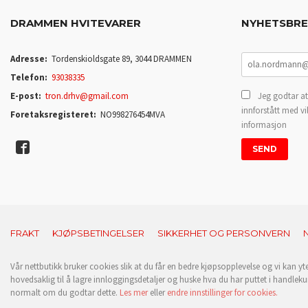
DRAMMEN HVITEVARER
NYHETSBR
Adresse:
Tordenskioldsgate 89, 3044 DRAMMEN
Telefon:
93038335
E-post:
tron.drhv@gmail.com
Jeg godtar at
innforstått med vi
Foretaksregisteret:
NO998276454MVA
informasjon
FRAKT
KJØPSBETINGELSER
SIKKERHET OG PERSONVERN
Vår nettbutikk bruker cookies slik at du får en bedre kjøpsopplevelse og vi kan yt
hovedsaklig til å lagre innloggingsdetaljer og huske hva du har puttet i handleku
normalt om du godtar dette.
Les mer
eller
endre innstillinger for cookies.