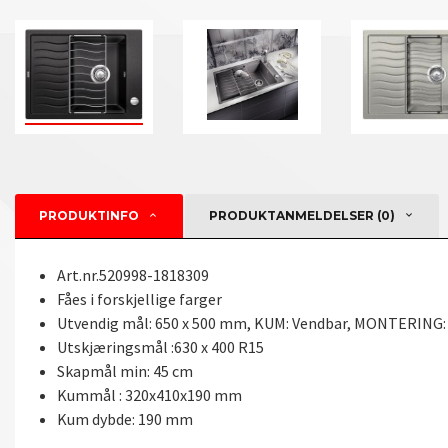
PRODUKTINFO
PRODUKTANMELDELSER (0)
Art.nr.520998-1818309
Fåes i forskjellige farger
Utvendig mål: 650 x 500 mm, KUM: Vendbar, MONTERING:
Utskjæringsmål :630 x 400 R15
Skapmål min: 45 cm
Kummål : 320x410x190 mm
Kum dybde: 190 mm