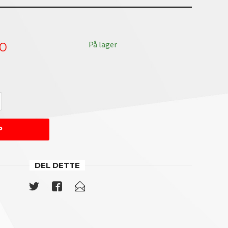
På lager
00
Farge: 
P
DEL DETTE