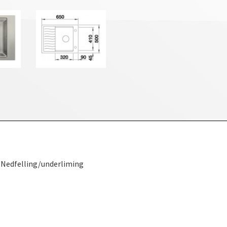
Rist i rustfritt stål og oppløft følger med 
 Nedfelling/underliming