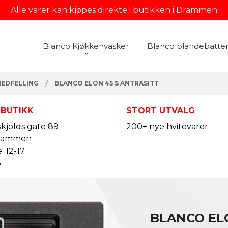
Alle varer kan kjøpes direkte i butikken i Drammen
Blanco Kjøkkenvasker
Blanco blandebatter
NEDFELLING
BLANCO ELON 45 S ANTRASITT
 BUTIKK
STORT UTVALG
kjolds gate 89
200+ nye hvitevarer
rammen
: 12-17
5
BLANCO EL