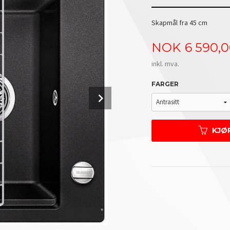
Skapmål fra 45 cm
Pris
NOK
6 590,
inkl. mva.
FARGER
Next
KJØ