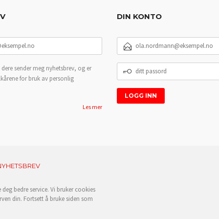
EV
DIN KONTO
E-
POSTADRESSE
DITT
 dere sender meg nyhetsbrev, og er
PASSORD
lkårene for bruk av personlig
Les mer
NYHETSBREV
e deg bedre service. Vi bruker cookies
rven din. Fortsett å bruke siden som