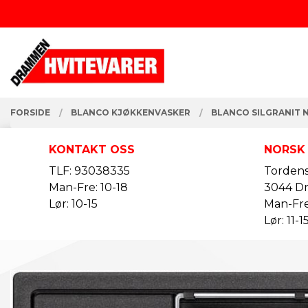
Gå
Lukk
til
innholdet
PRODUKTER
FORSIDE
BLANCO KJØKKENVASKER
BLANCO SILGRANIT 
KONTAKT OSS
NORSK
TLF: 93038335
Tordens
Man-Fre: 10-18
3044 D
Lør: 10-15
Man-Fre
Lør: 11-1