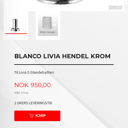
BLANCO LIVIA HENDEL KROM
Til Livia-S blandebatteri
Pris
NOK
950,00
inkl. mva.
2 UKERS LEVERINGSTID
KJØP