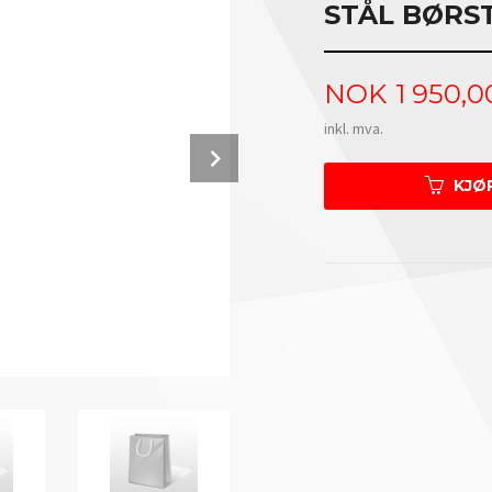
STÅL BØRS
Pris
NOK
1 950,0
inkl. mva.
Next
KJØ
I kombinasjon med Levos blandebatteri 