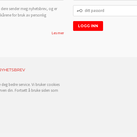
DITT
 dere sender meg nyhetsbrev, og er
PASSORD
lkårene for bruk av personlig
Les mer
NYHETSBREV
e deg bedre service. Vi bruker cookies
rven din. Fortsett å bruke siden som