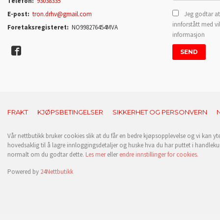
Telefon:
93038335
E-post:
tron.drhv@gmail.com
Jeg godtar at
innforstått med vi
Foretaksregisteret:
NO998276454MVA
informasjon
FRAKT
KJØPSBETINGELSER
SIKKERHET OG PERSONVERN
Vår nettbutikk bruker cookies slik at du får en bedre kjøpsopplevelse og vi kan yt
hovedsaklig til å lagre innloggingsdetaljer og huske hva du har puttet i handleku
normalt om du godtar dette.
Les mer
eller
endre innstillinger for cookies.
Powered by
24Nettbutikk