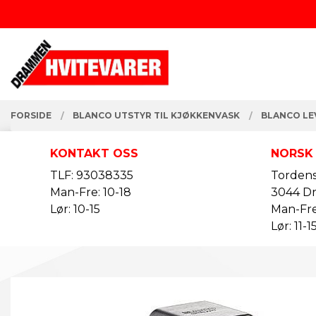
Gå
Lukk
til
innholdet
PRODUKTER
FORSIDE
BLANCO UTSTYR TIL KJØKKENVASK
BLANCO LE
KONTAKT OSS
NORSK
TLF: 93038335
Tordens
Man-Fre: 10-18
3044 D
Lør: 10-15
Man-Fre
Lør: 11-1