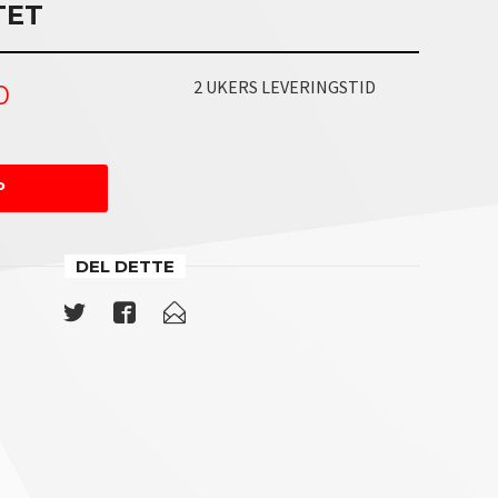
TET
2 UKERS LEVERINGSTID
0
P
og såpedispenser
I kombi
DEL DETTE