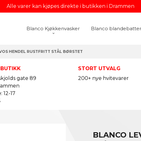
Alle varer kan kjøpes direkte i butikken i Drammen
Blanco Kjøkkenvasker
Blanco blandebatter
VOS HENDEL RUSTFRITT STÅL BØRSTET
 BUTIKK
STORT UTVALG
kjolds gate 89
200+ nye hvitevarer
rammen
: 12-17
5
BLANCO LE