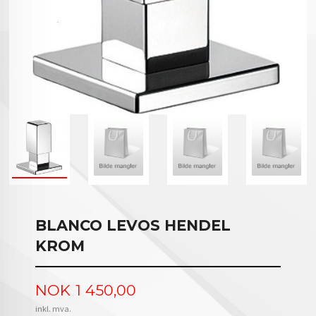
BLANCO LEVOS HENDEL
KROM
Pris
NOK
1 450,00
inkl. mva.