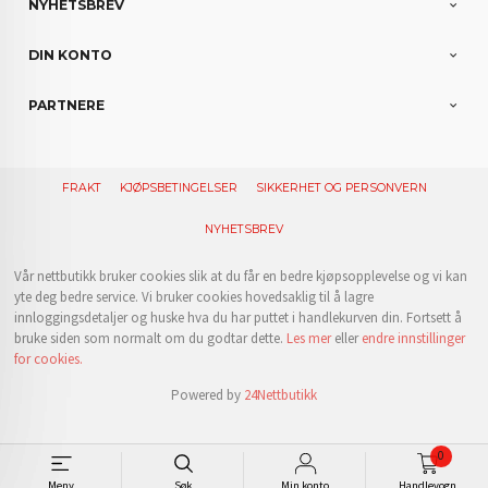
NYHETSBREV
DIN KONTO
PARTNERE
FRAKT
KJØPSBETINGELSER
SIKKERHET OG PERSONVERN
NYHETSBREV
Vår nettbutikk bruker cookies slik at du får en bedre kjøpsopplevelse og vi kan
yte deg bedre service. Vi bruker cookies hovedsaklig til å lagre
innloggingsdetaljer og huske hva du har puttet i handlekurven din. Fortsett å
bruke siden som normalt om du godtar dette.
Les mer
eller
endre innstillinger
for cookies.
Powered by
24Nettbutikk
0
Meny
Søk
Min konto
Handlevogn