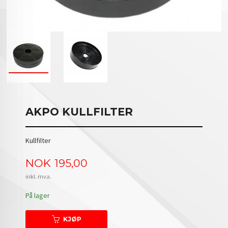
AKPO KULLFILTER
Kullfilter
Pris
NOK
195,00
inkl. mva.
På lager
KJØP