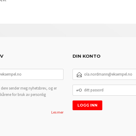
EV
DIN KONTO
E-
POSTADRESSE
DITT
 dere sender meg nyhetsbrev, og er
PASSORD
lkårene for bruk av personlig
Les mer