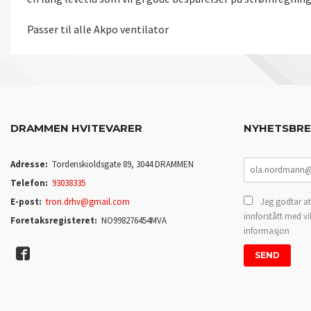
Passer til alle Akpo ventilator
DRAMMEN HVITEVARER
NYHETSBR
Adresse:
Tordenskioldsgate 89, 3044 DRAMMEN
Telefon:
93038335
E-post:
tron.drhv@gmail.com
Jeg godtar at
innforstått med vi
Foretaksregisteret:
NO998276454MVA
informasjon