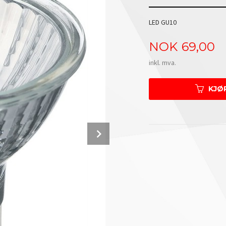
LED GU10
Pris
NOK
69,00
inkl. mva.
KJØ
Next