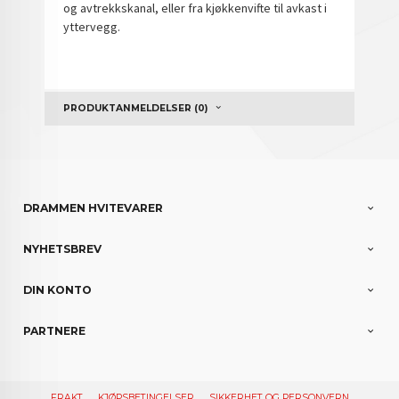
og avtrekkskanal, eller fra kjøkkenvifte til avkast i
yttervegg.
PRODUKTANMELDELSER (0)
DRAMMEN HVITEVARER
NYHETSBREV
DIN KONTO
PARTNERE
FRAKT
KJØPSBETINGELSER
SIKKERHET OG PERSONVERN