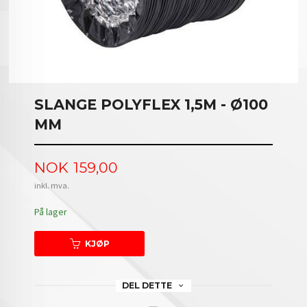
SLANGE POLYFLEX 1,5M - Ø100
MM
Pris
NOK
159,00
inkl. mva.
På lager
KJØP
DEL DETTE